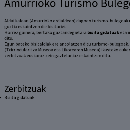
Amurrioko Turismo Buleg
Aldai kalean (Amurrioko erdialdean) dagoen turismo-bulegoak
guztia eskaintzen die bisitariei.
Horrez gainera, bertako gaztandegietara
bisita gidatuak
eta 
ditu.
Egun bateko bisitaldiak ere antolatzen ditu turismo-bulegoak. 
(Txirrindularitza Museoa eta Likorearen Museoa) ikusteko aukera
zerbitzuak euskaraz zein gaztelaniaz eskaintzen ditu.
Zerbitzuak
Bisita gidatuak