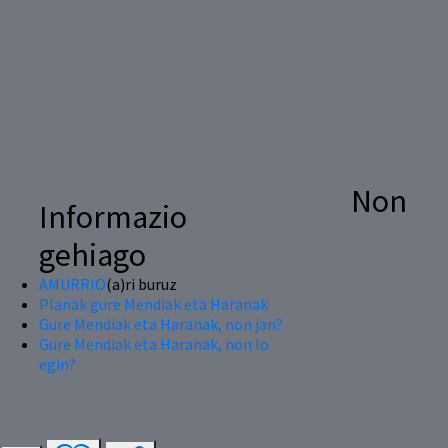
Non
Informazio
gehiago
AMURRIO
(a)ri buruz
Planak gure Mendiak eta Haranak
Gure Mendiak eta Haranak, non jan?
Gure Mendiak eta Haranak, non lo
egin?