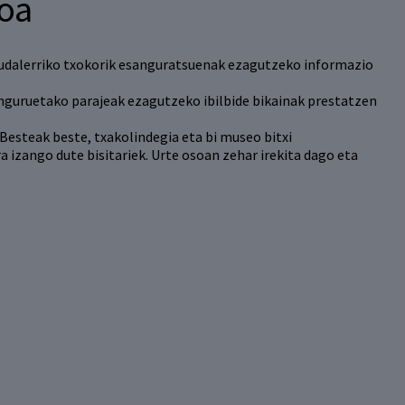
oa
 udalerriko txokorik esanguratsuenak ezagutzeko informazio
inguruetako parajeak ezagutzeko ibilbide bikainak prestatzen
Besteak beste, txakolindegia eta bi museo bitxi
 izango dute bisitariek. Urte osoan zehar irekita dago eta