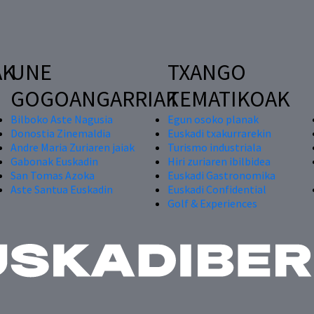
AK
UNE
TXANGO
GOGOANGARRIAK
TEMATIKOAK
Bilboko Aste Nagusia
Egun osoko planak
Donostia Zinemaldia
Euskadi txakurrarekin
Andre Maria Zuriaren jaiak
Turismo industriala
Gabonak Euskadin
Hiri zuriaren ibilbidea
San Tomas Azoka
Euskadi Gastronomika
Aste Santua Euskadin
Euskadi Confidential
Golf & Experiences