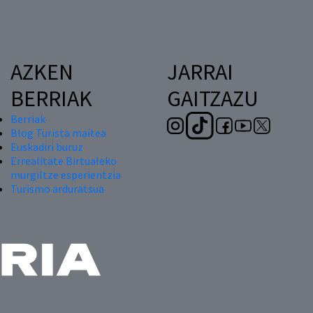
AZKEN
JARRAI
BERRIAK
GAITZAZU
Berriak
Blog Turista maitea
Euskadiri buruz
Errealitate Birtualeko
murgiltze esperientzia
Turismo arduratsua