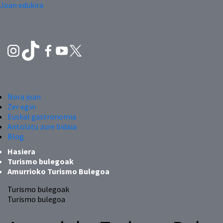
Joan edukira
Nora joan
Zer egin
Euskal gastronomia
Antolatu zure bidaia
Blog
Hasiera
Turismo bulegoak
Amurrioko Turismo Bulegoa
Turismo bulegoak
Turismo bulegoa