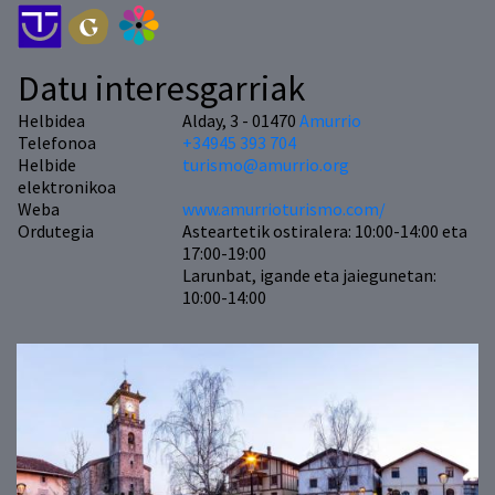
Datu interesgarriak
Helbidea
Alday, 3 - 01470
Amurrio
Telefonoa
+34945 393 704
Helbide
turismo@amurrio.org
elektronikoa
Weba
www.amurrioturismo.com/
Ordutegia
Asteartetik ostiralera: 10:00-14:00 eta
17:00-19:00
Larunbat, igande eta jaiegunetan:
10:00-14:00