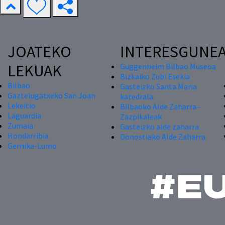
JOATEKO
INTERESGUNE
LEKUAK
Guggenheim Bilbao Museoa
Bizkaiko Zubi Esekia
Bilbao
Gasteizko Santa Maria
Gaztelugatxeko San Joan
katedrala
Lekeitio
Bilbaoko Alde Zaharra -
Laguardia
Zazpikaleak
Zumaia
Gasteizko alde zaharra
Hondarribia
Donostiako Alde Zaharra
Gernika-Lumo