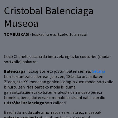
Cristobal Balenciaga
Museoa
TOP EUSKADI
· Euskadira etortzeko 10 arrazoi
Coco Chanelek esana da bera zela egiazko couturier (moda-
sortzaile) bakarra.
Balenciaga
, itsasgizon eta jostun baten semea,
Getaria
herri arrantzale ederrean jaio zen, 1895eko urtarrilaren
21ean, eta XX. mendean gehienik eragin zuen moda-sortzaile
bihurtu zen. Nazioarteko moda bilduma
garrantzitsuenetako baten erakusle den museo berezi
honekin, bere jaioterriak omenaldia eskaini nahi izan dio
Cristóbal Balenciaga
sortzaileari.
Berdin da moda zale amorratua zaren ala ez, museoak
egiazko artelantzat
jasotzen baititu Cristóbal