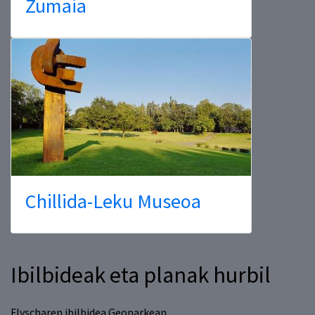
Zumaia
Chillida-Leku Museoa
Ibilbideak eta planak hurbil
Flyscharen ibilbidea Geoparkean