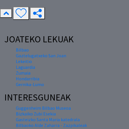
JOATEKO LEKUAK
Bilbao
Gaztelugatxeko San Joan
Lekeitio
Laguardia
Zumaia
Hondarribia
Gernika-Lumo
INTERESGUNEAK
Guggenheim Bilbao Museoa
Bizkaiko Zubi Esekia
Gasteizko Santa Maria katedrala
Bilbaoko Alde Zaharra - Zazpikaleak