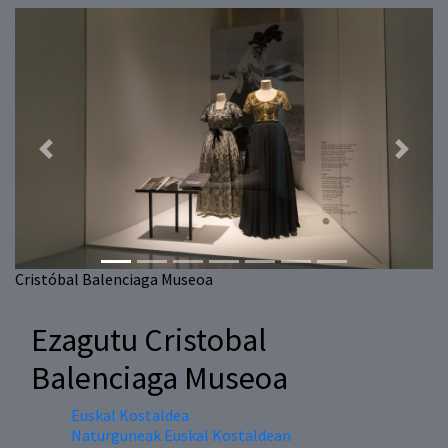
Previous
Next
Cristóbal Balenciaga Museoa
Ezagutu Cristobal
Balenciaga Museoa
Euskal Kostaldea
Naturguneak Euskal Kostaldean