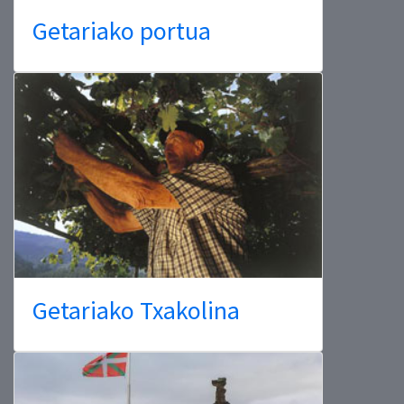
Getariako portua
Getariako Txakolina