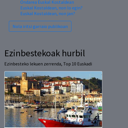
Ondarea Euskal Kostaldean
Euskal Kostaldean, non lo egin?
Euskal Kostaldean, non jan?
Nola iritsi garraio publikoan
Ezinbestekoak hurbil
Ezinbesteko lekuen zerrenda, Top 10 Euskadi