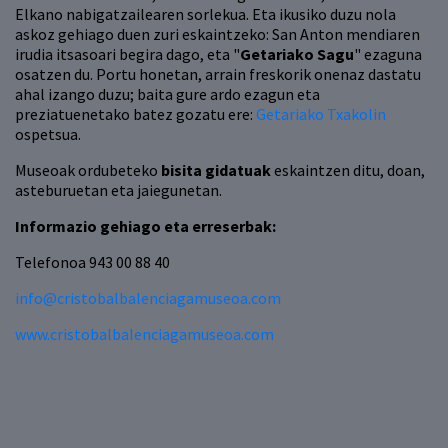
Elkano nabigatzailearen sorlekua. Eta ikusiko duzu nola
askoz gehiago duen zuri eskaintzeko: San Anton mendiaren
irudia itsasoari begira dago, eta "
Getariako Sagu
" ezaguna
osatzen du. Portu honetan, arrain freskorik onenaz dastatu
ahal izango duzu; baita gure ardo ezagun eta
preziatuenetako batez gozatu ere:
Getariako Txakolin
ospetsua.
Museoak ordubeteko
bisita gidatuak
eskaintzen ditu, doan,
asteburuetan eta jaiegunetan.
Informazio gehiago eta erreserbak:
Telefonoa 943 00 88 40
info@cristobalbalenciagamuseoa.com
www.cristobalbalenciagamuseoa.com