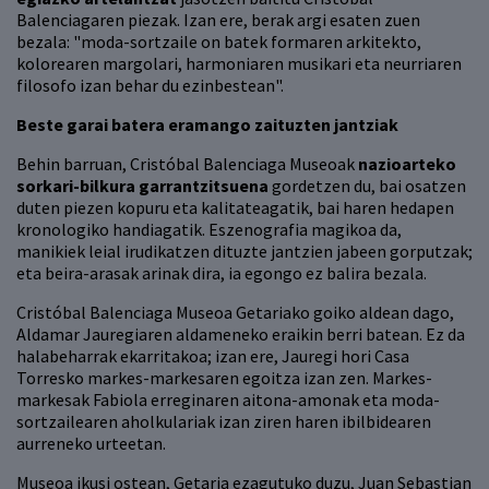
Balenciagaren piezak. Izan ere, berak argi esaten zuen
bezala: "moda-sortzaile on batek formaren arkitekto,
kolorearen margolari, harmoniaren musikari eta neurriaren
filosofo izan behar du ezinbestean".
Beste garai batera eramango zaituzten jantziak
Behin barruan, Cristóbal Balenciaga Museoak
nazioarteko
sorkari-bilkura garrantzitsuena
gordetzen du, bai osatzen
duten piezen kopuru eta kalitateagatik, bai haren hedapen
kronologiko handiagatik. Eszenografia magikoa da,
manikiek leial irudikatzen dituzte jantzien jabeen gorputzak;
eta beira-arasak arinak dira, ia egongo ez balira bezala.
Cristóbal Balenciaga Museoa Getariako goiko aldean dago,
Aldamar Jauregiaren aldameneko eraikin berri batean. Ez da
halabeharrak ekarritakoa; izan ere, Jauregi hori Casa
Torresko markes-markesaren egoitza izan zen. Markes-
markesak Fabiola erreginaren aitona-amonak eta moda-
sortzailearen aholkulariak izan ziren haren ibilbidearen
aurreneko urteetan.
Museoa ikusi ostean, Getaria ezagutuko duzu, Juan Sebastian