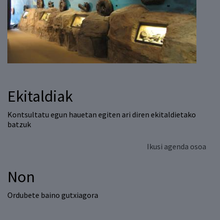
Ekitaldiak
Kontsultatu egun hauetan egiten ari diren ekitaldietako
batzuk
Ikusi agenda osoa
Non
Ordubete baino gutxiagora