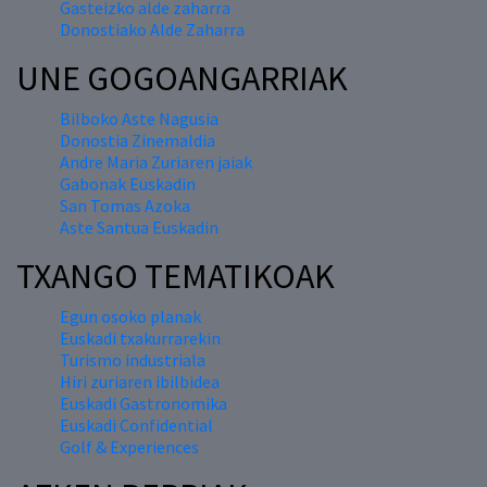
Gasteizko alde zaharra
Donostiako Alde Zaharra
UNE GOGOANGARRIAK
Bilboko Aste Nagusia
Donostia Zinemaldia
Andre Maria Zuriaren jaiak
Gabonak Euskadin
San Tomas Azoka
Aste Santua Euskadin
TXANGO TEMATIKOAK
Egun osoko planak
Euskadi txakurrarekin
Turismo industriala
Hiri zuriaren ibilbidea
Euskadi Gastronomika
Euskadi Confidential
Golf & Experiences