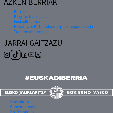
AZKEN BERRIAK
Berriak
Blog Turista maitea
Euskadiri buruz
Errealitate Birtualeko murgiltze esperientzia
Turismo arduratsua
JARRAI GAITZAZU
Kontaktua
Gunearen mapa
Profesionalak