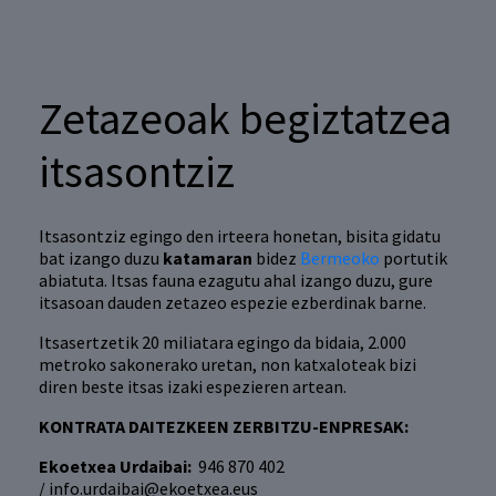
Zetazeoak begiztatzea
itsasontziz
Itsasontziz egingo den irteera honetan, bisita gidatu
bat izango duzu
katamaran
bidez
Bermeoko
portutik
abiatuta. Itsas fauna ezagutu ahal izango duzu, gure
itsasoan dauden zetazeo espezie ezberdinak barne.
Itsasertzetik 20 miliatara egingo da bidaia, 2.000
metroko sakonerako uretan, non katxaloteak bizi
diren beste itsas izaki espezieren artean.
KONTRATA DAITEZKEEN ZERBITZU-ENPRESAK:
Ekoetxea Urdaibai:
946 870 402
/ info.urdaibai@ekoetxea.eus