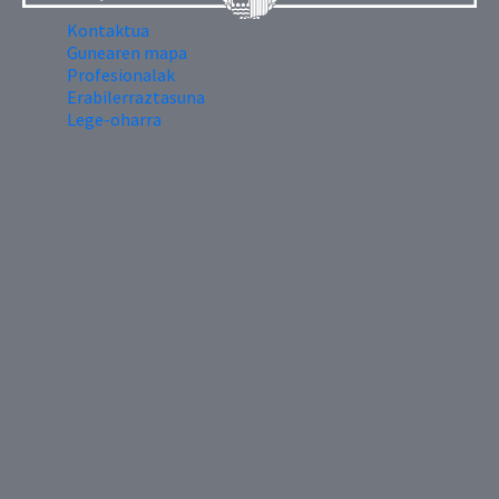
Kontaktua
Gunearen mapa
Profesionalak
Erabilerraztasuna
Lege-oharra