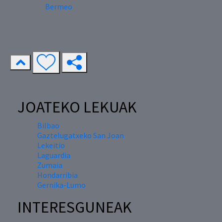
Bermeo
JOATEKO LEKUAK
Bilbao
Gaztelugatxeko San Joan
Lekeitio
Laguardia
Zumaia
Hondarribia
Gernika-Lumo
INTERESGUNEAK