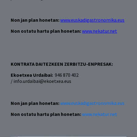
Non jan plan honetan:
www.euskadigastronomika.eus
Non ostatu hartu plan honetan:
www.nekatur.net
KONTRATA DAITEZKEEN ZERBITZU-ENPRESAK:
Ekoetxea Urdaibai:
946 870 402
/ info.urdaibai@ekoetxea.eus
Non jan plan honetan:
www.euskadigastronomika.eus
Non ostatu hartu plan honetan:
www.nekatur.net