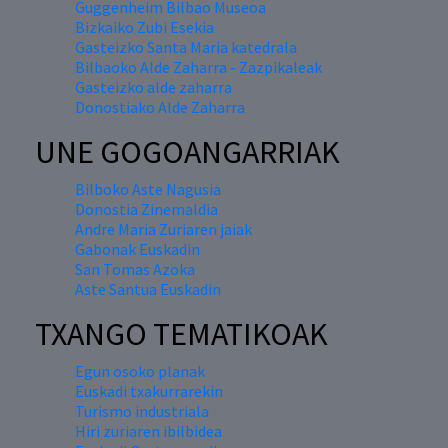
Guggenheim Bilbao Museoa
Bizkaiko Zubi Esekia
Gasteizko Santa Maria katedrala
Bilbaoko Alde Zaharra - Zazpikaleak
Gasteizko alde zaharra
Donostiako Alde Zaharra
UNE GOGOANGARRIAK
Bilboko Aste Nagusia
Donostia Zinemaldia
Andre Maria Zuriaren jaiak
Gabonak Euskadin
San Tomas Azoka
Aste Santua Euskadin
TXANGO TEMATIKOAK
Egun osoko planak
Euskadi txakurrarekin
Turismo industriala
Hiri zuriaren ibilbidea