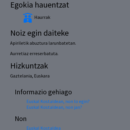
Egokia hauentzat
Haurrak
Noiz egin daiteke
Apiriletik abuztura larunbatetan.
Aurretiaz erreserbatuta.
Hizkuntzak
Gaztelania, Euskara
Informazio gehiago
Euskal Kostaldean, non lo egin?
Euskal Kostaldean, non jan?
Non
Euskal Kostaldea