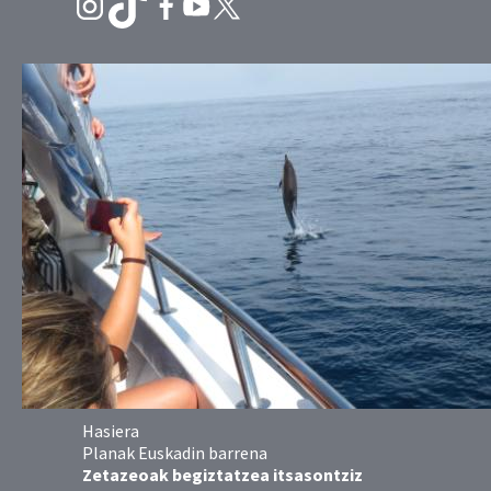
Hasiera
Planak Euskadin barrena
Zetazeoak begiztatzea itsasontziz