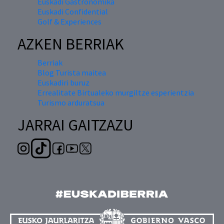
Euskadi Gastronomika
Euskadi Confidential
Golf & Experiences
AZKEN BERRIAK
Berriak
Blog Turista maitea
Euskadiri buruz
Errealitate Birtualeko murgiltze esperientzia
Turismo arduratsua
JARRAI GAITZAZU