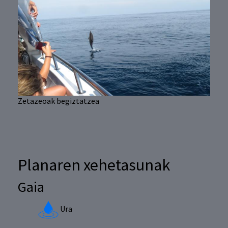
Zetazeoak begiztatzea
Planaren xehetasunak
Gaia
Ura