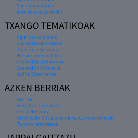
San Tomas Azoka
Aste Santua Euskadin
TXANGO TEMATIKOAK
Egun osoko planak
Euskadi txakurrarekin
Turismo industriala
Hiri zuriaren ibilbidea
Euskadi Gastronomika
Euskadi Confidential
Golf & Experiences
AZKEN BERRIAK
Berriak
Blog Turista maitea
Euskadiri buruz
Errealitate Birtualeko murgiltze esperientzia
Turismo arduratsua
JARRAI GAITZAZU