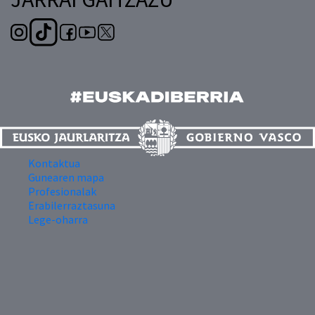
Kontaktua
Gunearen mapa
Profesionalak
Erabilerraztasuna
Lege-oharra