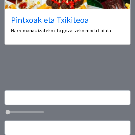
Pintxoak eta Txikiteoa
Harremanak izateko eta gozatzeko modu bat da