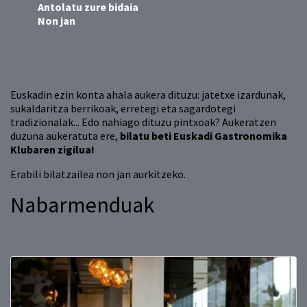
Antolatu zure bidaia
Non jan
Euskadin ezin konta ahala aukera dituzu: jatetxe izardunak,
sukaldaritza berrikoak, erretegi eta sagardotegi
tradizionalak... Edo nahiago dituzu pintxoak? Aukeratzen
duzuna aukeratuta ere,
bilatu beti Euskadi Gastronomika
Klubaren zigilua!
Erabili bilatzailea non jan aurkitzeko.
Nabarmenduak