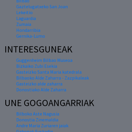
Bilbao
Gaztelugatxeko San Joan
Lekeitio
Laguardia
Zumaia
Hondarribia
Gernika-Lumo
INTERESGUNEAK
Guggenheim Bilbao Museoa
Bizkaiko Zubi Esekia
Gasteizko Santa Maria katedrala
Bilbaoko Alde Zaharra - Zazpikaleak
Gasteizko alde zaharra
Donostiako Alde Zaharra
UNE GOGOANGARRIAK
Bilboko Aste Nagusia
Donostia Zinemaldia
Andre Maria Zuriaren jaiak
Gabonak Euskadin