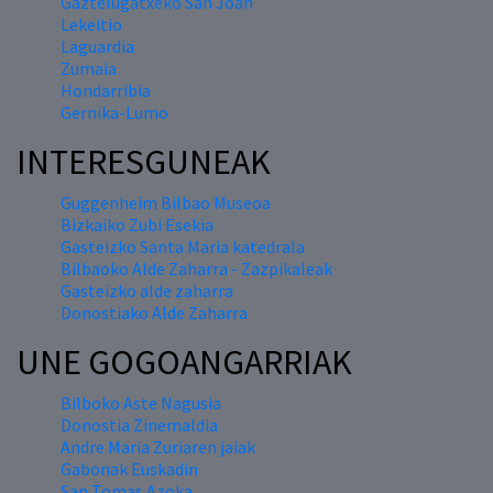
Gaztelugatxeko San Joan
Lekeitio
Laguardia
Zumaia
Hondarribia
Gernika-Lumo
INTERESGUNEAK
Guggenheim Bilbao Museoa
Bizkaiko Zubi Esekia
Gasteizko Santa Maria katedrala
Bilbaoko Alde Zaharra - Zazpikaleak
Gasteizko alde zaharra
Donostiako Alde Zaharra
UNE GOGOANGARRIAK
Bilboko Aste Nagusia
Donostia Zinemaldia
Andre Maria Zuriaren jaiak
Gabonak Euskadin
San Tomas Azoka