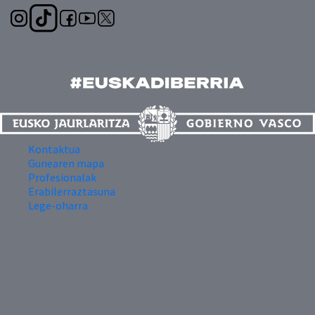
Kontaktua
Gunearen mapa
Profesionalak
Erabilerraztasuna
Lege-oharra