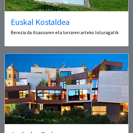
Euskal Kostaldea
Berezia da itsasoaren eta lurraren arteko loturagatik