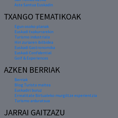
Aste Santua Euskadin
TXANGO TEMATIKOAK
Egun osoko planak
Euskadi txakurrarekin
Turismo industriala
Hiri zuriaren ibilbidea
Euskadi Gastronomika
Euskadi Confidential
Golf & Experiences
AZKEN BERRIAK
Berriak
Blog Turista maitea
Euskadiri buruz
Errealitate Birtualeko murgiltze esperientzia
Turismo arduratsua
JARRAI GAITZAZU