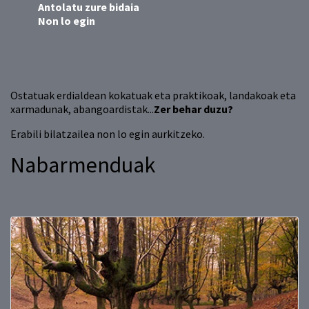
Antolatu zure bidaia
Non lo egin
Ostatuak erdialdean kokatuak eta praktikoak, landakoak eta
xarmadunak, abangoardistak...
Zer behar duzu?
Erabili bilatzailea non lo egin aurkitzeko.
Nabarmenduak