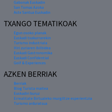
Gabonak Euskadin
San Tomas Azoka
Aste Santua Euskadin
TXANGO TEMATIKOAK
Egun osoko planak
Euskadi txakurrarekin
Turismo industriala
Hiri zuriaren ibilbidea
Euskadi Gastronomika
Euskadi Confidential
Golf & Experiences
AZKEN BERRIAK
Berriak
Blog Turista maitea
Euskadiri buruz
Errealitate Birtualeko murgiltze esperientzia
Turismo arduratsua