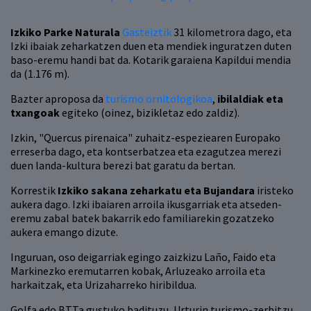
Izkiko Parke Naturala
Gasteiztik
31 kilometrora dago, eta
Izki ibaiak zeharkatzen duen eta mendiek inguratzen duten
baso-eremu handi bat da. Kotarik garaiena Kapildui mendia
da (1.176 m).
Bazter aproposa da
turismo ornitologikoa
,
ibilaldiak eta
txangoak
egiteko (oinez, bizikletaz edo zaldiz).
Izkin, "Quercus pirenaica" zuhaitz-espeziearen Europako
erreserba dago, eta kontserbatzea eta ezagutzea merezi
duen landa-kultura berezi bat garatu da bertan.
Korrestik
Izkiko sakana zeharkatu eta Bujandara
iristeko
aukera dago. Izki ibaiaren arroila ikusgarriak eta atseden-
eremu zabal batek bakarrik edo familiarekin gozatzeko
aukera emango dizute.
Inguruan, oso deigarriak egingo zaizkizu Laño, Faido eta
Markinezko eremutarren kobak, Arluzeako arroila eta
harkaitzak, eta Urizaharreko hiribildua.
Golfa edo BTTa gustuko badituzu, Urturin turismo-zerbitzu