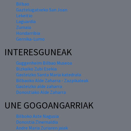
Bilbao
Gaztelugatxeko San Joan
Lekeitio
Laguardia
Zumaia
Hondarribia
Gernika-Lumo
INTERESGUNEAK
Guggenheim Bilbao Museoa
Bizkaiko Zubi Esekia
Gasteizko Santa Maria katedrala
Bilbaoko Alde Zaharra - Zazpikaleak
Gasteizko alde zaharra
Donostiako Alde Zaharra
UNE GOGOANGARRIAK
Bilboko Aste Nagusia
Donostia Zinemaldia
Andre Maria Zuriaren jaiak