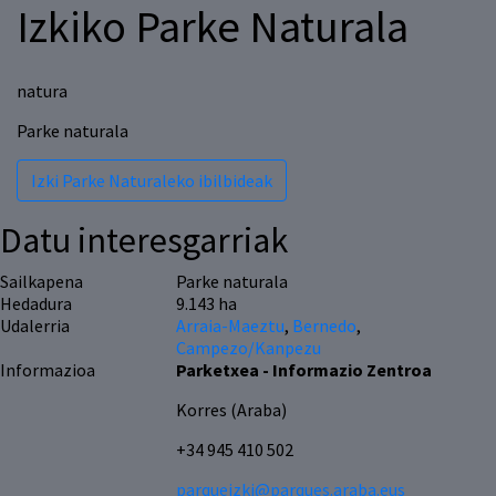
Izkiko Parke Naturala
natura
Parke naturala
Izki Parke Naturaleko ibilbideak
Datu interesgarriak
Sailkapena
Parke naturala
Hedadura
9.143 ha
Udalerria
Arraia-Maeztu
,
Bernedo
,
Campezo/Kanpezu
Informazioa
Parketxea - Informazio Zentroa
Korres (Araba)
+34 945 410 502
parqueizki@parques.araba.eus