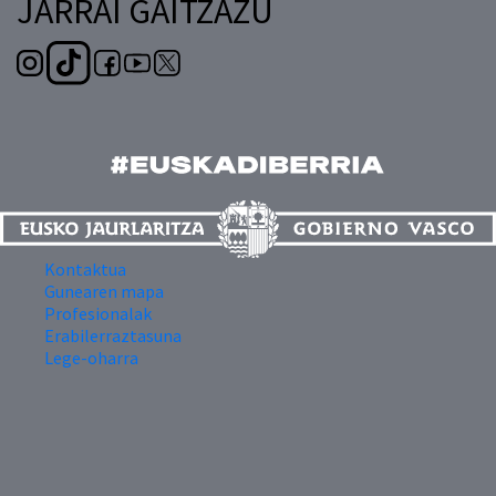
JARRAI GAITZAZU
Kontaktua
Gunearen mapa
Profesionalak
Erabilerraztasuna
Lege-oharra