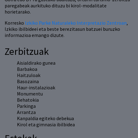
paregabeak aurkituko dituzu bi kirol-modalitate
horietarako.
Korresko
Izkiko Parke Naturaleko Interpretazio Zentroan
,
Izkiko ibilbideei eta beste berezitasun batzuei buruzko
informazioa emango dizute.
Zerbitzuak
Aisialdirako gunea
Barbakoa
Haitzuloak
Basozaina
Haur-instalazioak
Monumentu
Behatokia
Parkinga
Arrantza
Kanpaldia egiteko debekua
Kirol eta gimnasia ibilbidea