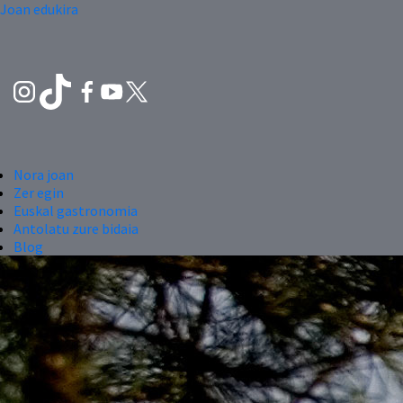
Joan edukira
Nora joan
Zer egin
Euskal gastronomia
Antolatu zure bidaia
Blog