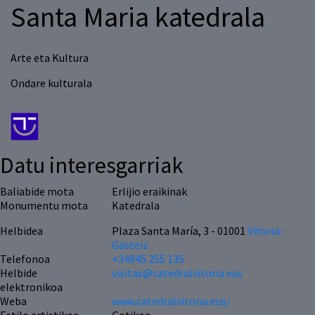
Santa Maria katedrala
Arte eta Kultura
Ondare kulturala
Datu interesgarriak
Baliabide mota
Erlijio eraikinak
Monumentu mota
Katedrala
Helbidea
Plaza Santa María, 3 - 01001
Vitoria-
Gasteiz
Telefonoa
+34945 255 135
Helbide
visitas@catedralvitoria.eus
elektronikoa
Weba
www.catedralvitoria.eus/