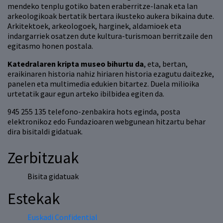
mendeko tenplu gotiko baten eraberritze-lanak eta lan
arkeologikoak bertatik bertara ikusteko aukera bikaina dute.
Arkitektoek, arkeologoek, harginek, aldamioek eta
indargarriek osatzen dute kultura-turismoan berritzaile den
egitasmo honen postala.
Katedralaren kripta museo bihurtu da
, eta, bertan,
eraikinaren historia nahiz hiriaren historia ezagutu daitezke,
panelen eta multimedia edukien bitartez. Duela milioika
urtetatik gaur egun arteko ibilbidea egiten da.
945 255 135 telefono-zenbakira hots eginda, posta
elektronikoz edo Fundazioaren webgunean hitzartu behar
dira bisitaldi gidatuak.
Zerbitzuak
Bisita gidatuak
Estekak
Euskadi Confidential