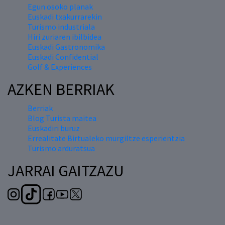
Egun osoko planak
Euskadi txakurrarekin
Turismo industriala
Hiri zuriaren ibilbidea
Euskadi Gastronomika
Euskadi Confidential
Golf & Experiences
AZKEN BERRIAK
Berriak
Blog Turista maitea
Euskadiri buruz
Errealitate Birtualeko murgiltze esperientzia
Turismo arduratsua
JARRAI GAITZAZU