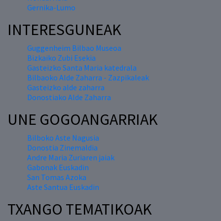
Gernika-Lumo
INTERESGUNEAK
Guggenheim Bilbao Museoa
Bizkaiko Zubi Esekia
Gasteizko Santa Maria katedrala
Bilbaoko Alde Zaharra - Zazpikaleak
Gasteizko alde zaharra
Donostiako Alde Zaharra
UNE GOGOANGARRIAK
Bilboko Aste Nagusia
Donostia Zinemaldia
Andre Maria Zuriaren jaiak
Gabonak Euskadin
San Tomas Azoka
Aste Santua Euskadin
TXANGO TEMATIKOAK