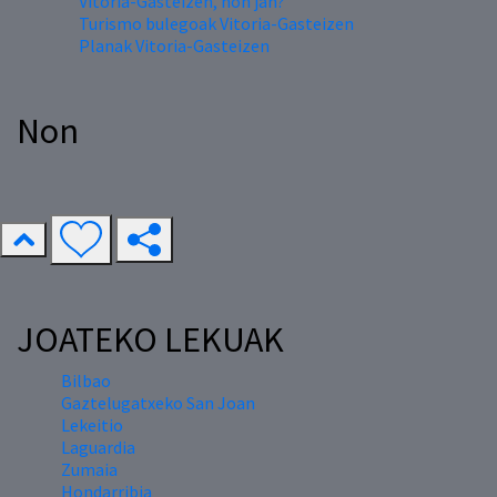
Vitoria-Gasteizen, non jan?
Turismo bulegoak Vitoria-Gasteizen
Planak Vitoria-Gasteizen
Non
JOATEKO LEKUAK
Bilbao
Gaztelugatxeko San Joan
Lekeitio
Laguardia
Zumaia
Hondarribia