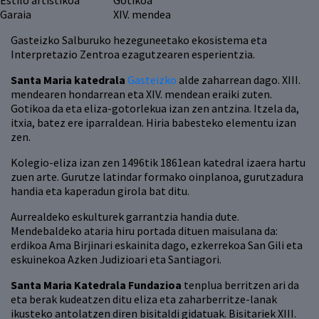
Estilo artistikoa
Gotikoa
Garaia
XIV. mendea
Gasteizko Salburuko hezeguneetako ekosistema eta
Interpretazio Zentroa ezagutzearen esperientzia.
Santa Maria katedrala
Gasteizko
alde zaharrean dago. XIII.
mendearen hondarrean eta XIV. mendean eraiki zuten.
Gotikoa da eta eliza-gotorlekua izan zen antzina. Itzela da,
itxia, batez ere iparraldean. Hiria babesteko elementu izan
zen.
Kolegio-eliza izan zen 1496tik 1861ean katedral izaera hartu
zuen arte. Gurutze latindar formako oinplanoa, gurutzadura
handia eta kaperadun girola bat ditu.
Aurrealdeko eskulturek garrantzia handia dute.
Mendebaldeko ataria hiru portada dituen maisulana da:
erdikoa Ama Birjinari eskainita dago, ezkerrekoa San Gili eta
eskuinekoa Azken Judizioari eta Santiagori.
Santa Maria Katedrala Fundazioa
tenplua berritzen ari da
eta berak kudeatzen ditu eliza eta zaharberritze-lanak
ikusteko antolatzen diren bisitaldi gidatuak. Bisitariek XIII.