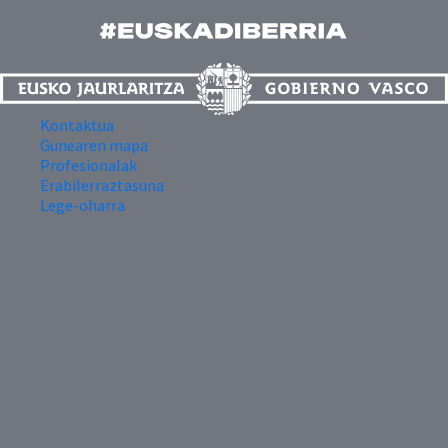
Kontaktua
Gunearen mapa
Profesionalak
Erabilerraztasuna
Lege-oharra