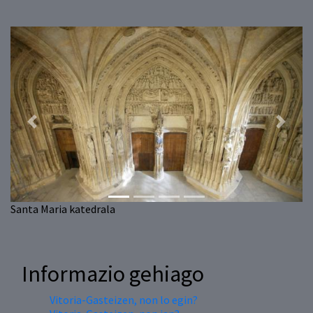
Previous
Next
Santa Maria katedrala
Informazio gehiago
Vitoria-Gasteizen, non lo egin?