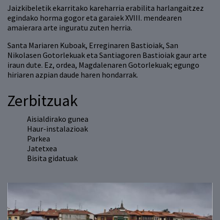
Jaizkibeletik ekarritako kareharria erabilita harlangaitzez
egindako horma gogor eta garaiek XVIII. mendearen
amaierara arte inguratu zuten herria.
Santa Mariaren Kuboak, Erreginaren Bastioiak, San
Nikolasen Gotorlekuak eta Santiagoren Bastioiak gaur arte
iraun dute. Ez, ordea, Magdalenaren Gotorlekuak; egungo
hiriaren azpian daude haren hondarrak.
Zerbitzuak
Aisialdirako gunea
Haur-instalazioak
Parkea
Jatetxea
Bisita gidatuak