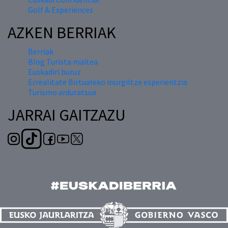
Golf & Experiences
AZKEN BERRIAK
Berriak
Blog Turista maitea
Euskadiri buruz
Errealitate Birtualeko murgiltze esperientzia
Turismo arduratsua
JARRAI GAITZAZU