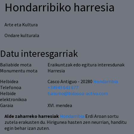
Hondarribiko harresia
Arte eta Kultura
Ondare kulturala
Datu interesgarriak
Baliabide mota
Eraikuntzak edo egitura interesdunak
Monumentu mota
Harresia
Helbidea
Casco Antiguo - 20280
Hondarribia
Telefonoa
+34943 643 677
Helbide
turismo@bidasoa-activa.com
elektronikoa
Garaia
XVI. mendea
Alde zaharreko harresiak
Hondarribia
Erdi Aroan sortu
zutela erakusten du. Hirigunea hasten zen neurrian, handitu
egin behar izan zuten.