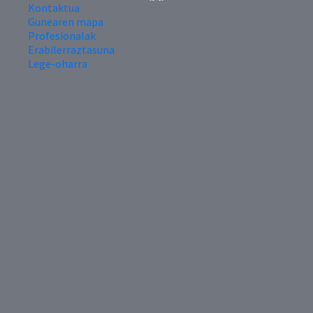
Kontaktua
Gunearen mapa
Profesionalak
Erabilerraztasuna
Lege-oharra