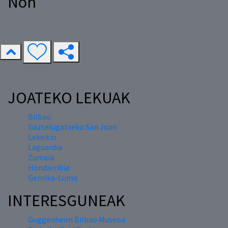
Non
JOATEKO LEKUAK
Bilbao
Gaztelugatxeko San Joan
Lekeitio
Laguardia
Zumaia
Hondarribia
Gernika-Lumo
INTERESGUNEAK
Guggenheim Bilbao Museoa