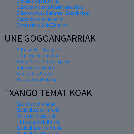
Bizkaiko Zubi Esekia
Gasteizko Santa Maria katedrala
Bilbaoko Alde Zaharra - Zazpikaleak
Gasteizko alde zaharra
Donostiako Alde Zaharra
UNE GOGOANGARRIAK
Bilboko Aste Nagusia
Donostia Zinemaldia
Andre Maria Zuriaren jaiak
Gabonak Euskadin
San Tomas Azoka
Aste Santua Euskadin
TXANGO TEMATIKOAK
Egun osoko planak
Euskadi txakurrarekin
Turismo industriala
Hiri zuriaren ibilbidea
Euskadi Gastronomika
Euskadi Confidential