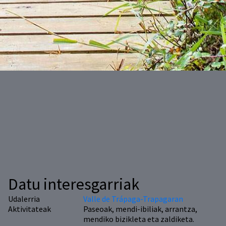
Datu interesgarriak
Udalerria
Valle de Trápaga-Trapagaran
Aktivitateak
Paseoak, mendi-ibiliak, arrantza,
mendiko bizikleta eta zaldiketa.