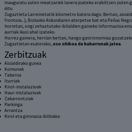
inauguratu zuten meatzariek lanera joateko erabiltzen zuten 
ditu.
Zugaztieta Larreinetatik kilometro batera dago. Bertan, aisiald
frontoia...), Bizkaiko Aldundiaren aterpetxe bat eta Peñas Ne
horretan, ongi zehaztutako ibilaldien gaineko informazioa e
aurriak ikusi ahal izateko.
Horrez gainera, herrian bertan, hango gastronomiaz gozatzeko
Zugaztietan esaterako,
oso ohikoa da babarrunak jatea
.
Zerbitzuak
Aisialdirako gunea
Komunak
Taberna
Iturriak
Kirol-instalazioak
Haur-instalazioak
Zakarrontziak
Parkinga
Arrantza
Kirol eta gimnasia ibilbidea