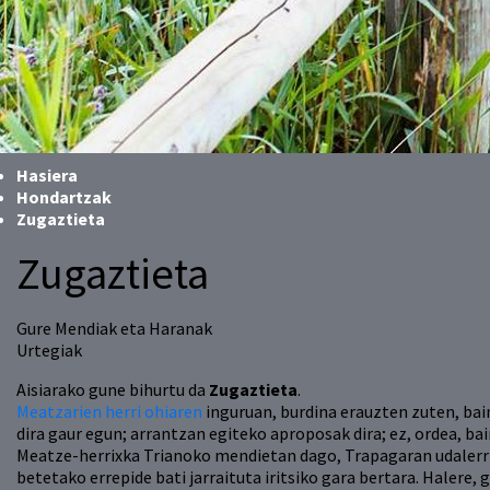
Hasiera
Hondartzak
Zugaztieta
Zugaztieta
Gure Mendiak eta Haranak
Urtegiak
Aisiarako gune bihurtu da
Zugaztieta
.
Meatzarien herri ohiaren
inguruan, burdina erauzten zuten, bain
dira gaur egun; arrantzan egiteko aproposak dira; ez, ordea, ba
Meatze-herrixka Trianoko mendietan dago, Trapagaran udalerri
betetako errepide bati jarraituta iritsiko gara bertara. Halere