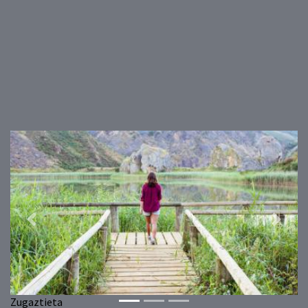
Previous
Next
Zugaztieta