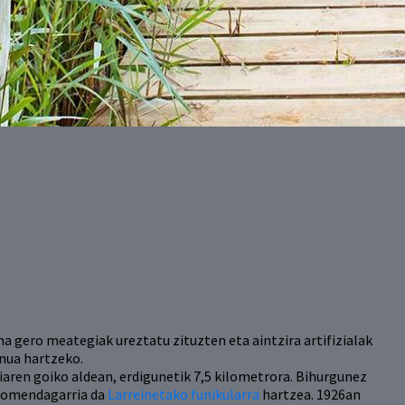
a gero meategiak ureztatu zituzten eta aintzira artifizialak
inua hartzeko.
aren goiko aldean, erdigunetik 7,5 kilometrora. Bihurgunez
, gomendagarria da
Larreinetako funikularra
hartzea. 1926an