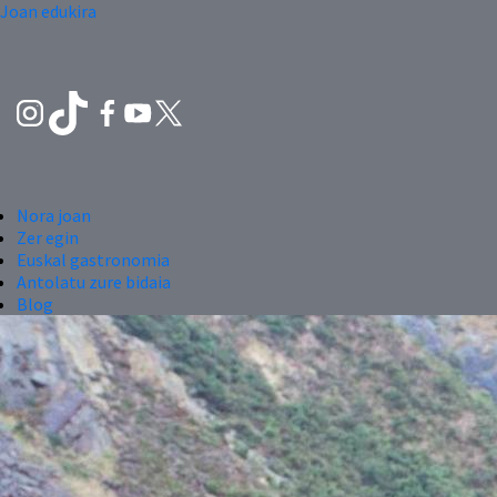
Joan edukira
Nora joan
Zer egin
Euskal gastronomia
Antolatu zure bidaia
Blog