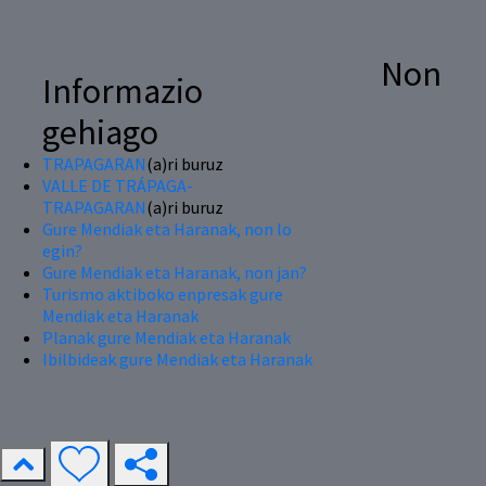
Non
Informazio
gehiago
TRAPAGARAN
(a)ri buruz
VALLE DE TRÁPAGA-
TRAPAGARAN
(a)ri buruz
Gure Mendiak eta Haranak, non lo
egin?
Gure Mendiak eta Haranak, non jan?
Turismo aktiboko enpresak gure
Mendiak eta Haranak
Planak gure Mendiak eta Haranak
Ibilbideak gure Mendiak eta Haranak