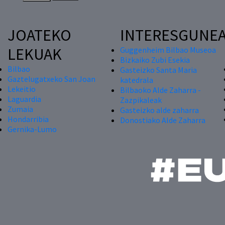
JOATEKO
INTERESGUNE
LEKUAK
Guggenheim Bilbao Museoa
Bizkaiko Zubi Esekia
Bilbao
Gasteizko Santa Maria
Gaztelugatxeko San Joan
katedrala
Lekeitio
Bilbaoko Alde Zaharra -
Laguardia
Zazpikaleak
Zumaia
Gasteizko alde zaharra
Hondarribia
Donostiako Alde Zaharra
Gernika-Lumo