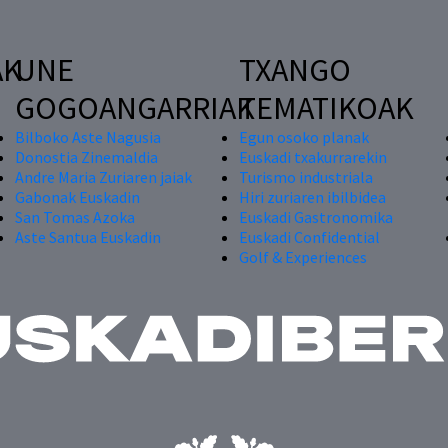
AK
UNE
TXANGO
GOGOANGARRIAK
TEMATIKOAK
Bilboko Aste Nagusia
Egun osoko planak
Donostia Zinemaldia
Euskadi txakurrarekin
Andre Maria Zuriaren jaiak
Turismo industriala
Gabonak Euskadin
Hiri zuriaren ibilbidea
San Tomas Azoka
Euskadi Gastronomika
Aste Santua Euskadin
Euskadi Confidential
Golf & Experiences