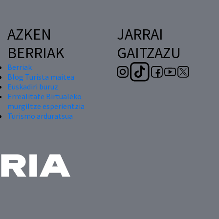
AZKEN
JARRAI
BERRIAK
GAITZAZU
Berriak
Blog Turista maitea
Euskadiri buruz
Errealitate Birtualeko
murgiltze esperientzia
Turismo arduratsua