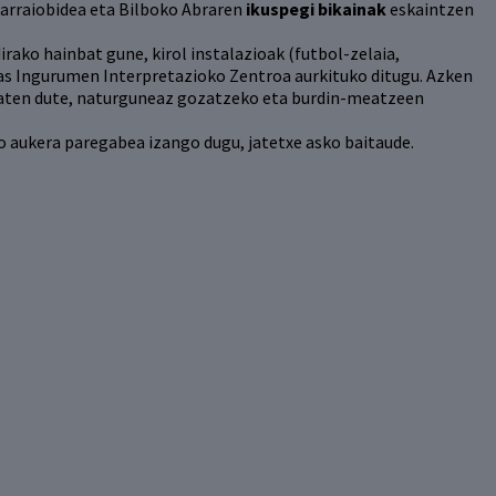
garraiobidea eta Bilboko Abraren
ikuspegi bikainak
eskaintzen
irako hainbat gune, kirol instalazioak (futbol-zelaia,
gras Ingurumen Interpretazioko Zentroa aurkituko ditugu. Azken
maten dute, naturguneaz gozatzeko eta burdin-meatzeen
 aukera paregabea izango dugu, jatetxe asko baitaude.