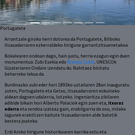
Portugalete
Arrantzale giroko herri dotorea da Portugalete, Bilboko
Itsasadarraren ezkerraldeko hirigune garrantzitsuenetakoa.
Bokalearen ondoan dago, hain justu, herria ezagun egin duen
monumentua: Zubi Esekia edo
Bizkaia Zubia
. UNESCOk
Gizateriaren Ondare izendatu du. Nahitaez bisitatu
beharreko lekua da.
Burdinazko zubi eder hori 1893ko uztailaren 28an inauguratu
zuten, Portugalete eta Getxo, Itsasadarraren eskuineko
aldean dagoen udalerria, lotzeko. Ingeniaritza zibilaren
adibide bikain hori Alberto Palaciok egin zuen eta,
itxuraz
ederra
eta sendoa izateaz gain, erabilgarria da oso, milaka
lagunek erabiltzen baitute Itsasadarraren alde batetik
bestera joateko.
Erdi Aroko hirigune historikoaren karrika estu eta