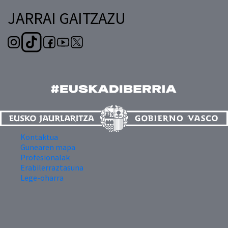
JARRAI GAITZAZU
Kontaktua
Gunearen mapa
Profesionalak
Erabilerraztasuna
Lege-oharra