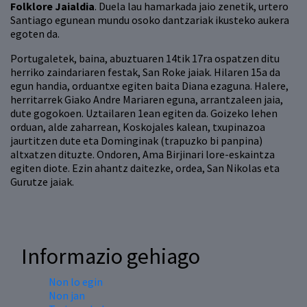
Folklore Jaialdia
. Duela lau hamarkada jaio zenetik, urtero
Santiago egunean mundu osoko dantzariak ikusteko aukera
egoten da.
Portugaletek, baina, abuztuaren 14tik 17ra ospatzen ditu
herriko zaindariaren festak, San Roke jaiak. Hilaren 15a da
egun handia, orduantxe egiten baita Diana ezaguna. Halere,
herritarrek Giako Andre Mariaren eguna, arrantzaleen jaia,
dute gogokoen. Uztailaren 1ean egiten da. Goizeko lehen
orduan, alde zaharrean, Koskojales kalean, txupinazoa
jaurtitzen dute eta Dominginak (trapuzko bi panpina)
altxatzen dituzte. Ondoren, Ama Birjinari lore-eskaintza
egiten diote. Ezin ahantz daitezke, ordea, San Nikolas eta
Gurutze jaiak.
Informazio gehiago
Non lo egin
Non jan