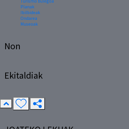
Turismo bulegoa
Planak
Ibilbideak
Ondarea
Museoak
Non
Ekitaldiak