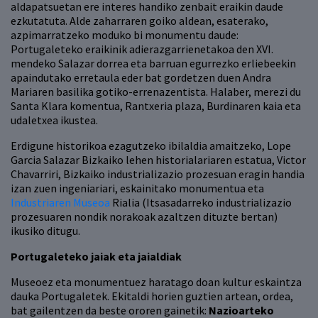
aldapatsuetan ere interes handiko zenbait eraikin daude
ezkutatuta. Alde zaharraren goiko aldean, esaterako,
azpimarratzeko moduko bi monumentu daude:
Portugaleteko eraikinik adierazgarrienetakoa den XVI.
mendeko Salazar dorrea eta barruan egurrezko erliebeekin
apaindutako erretaula eder bat gordetzen duen Andra
Mariaren basilika gotiko-errenazentista. Halaber, merezi du
Santa Klara komentua, Rantxeria plaza, Burdinaren kaia eta
udaletxea ikustea.
Erdigune historikoa ezagutzeko ibilaldia amaitzeko, Lope
Garcia Salazar Bizkaiko lehen historialariaren estatua, Victor
Chavarriri, Bizkaiko industrializazio prozesuan eragin handia
izan zuen ingeniariari, eskainitako monumentua eta
Industriaren Museoa
Rialia (Itsasadarreko industrializazio
prozesuaren nondik norakoak azaltzen dituzte bertan)
ikusiko ditugu.
Portugaleteko jaiak eta jaialdiak
Museoez eta monumentuez haratago doan kultur eskaintza
dauka Portugaletek. Ekitaldi horien guztien artean, ordea,
bat gailentzen da beste ororen gainetik:
Nazioarteko