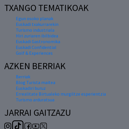
TXANGO TEMATIKOAK
Egun osoko planak
Euskadi txakurrarekin
Turismo industriala
Hiri zuriaren ibilbidea
Euskadi Gastronomika
Euskadi Confidential
Golf & Experiences
AZKEN BERRIAK
Berriak
Blog Turista maitea
Euskadiri buruz
Errealitate Birtualeko murgiltze esperientzia
Turismo arduratsua
JARRAI GAITZAZU