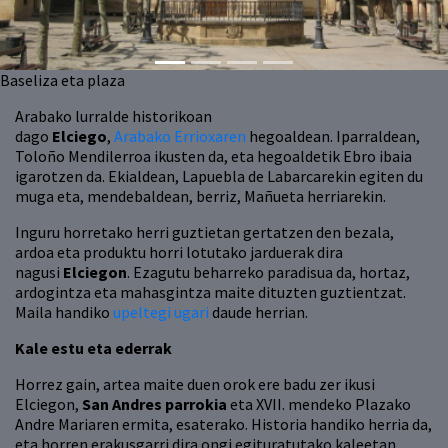
Baseliza eta plaza
Arabako lurralde historikoan
dago
Elciego
,
Arabako Errioxaren
hegoaldean. Iparraldean,
Toloño Mendilerroa ikusten da, eta hegoaldetik Ebro ibaia
igarotzen da. Ekialdean, Lapuebla de Labarcarekin egiten du
muga eta, mendebaldean, berriz, Mañueta herriarekin.
Inguru horretako herri guztietan gertatzen den bezala,
ardoa eta produktu horri lotutako jarduerak dira
nagusi
Elciegon
. Ezagutu beharreko paradisua da, hortaz,
ardogintza eta mahasgintza maite dituzten guztientzat.
Maila handiko
upeltegi ugari
daude herrian.
Kale estu eta ederrak
Horrez gain, artea maite duen orok ere badu zer ikusi
Elciegon,
San Andres parrokia
eta XVII. mendeko Plazako
Andre Mariaren ermita, esaterako. Historia handiko herria da,
eta horren erakusgarri dira ongi egituratutako kaleetan