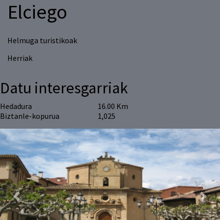
Elciego
Helmuga turistikoak
Herriak
Datu interesgarriak
Hedadura
16.00 Km
Biztanle-kopurua
1,025
Previous
Next