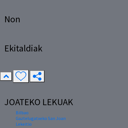
Non
Ekitaldiak
JOATEKO LEKUAK
Bilbao
Gaztelugatxeko San Joan
Lekeitio