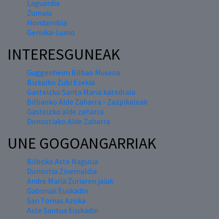
Laguardia
Zumaia
Hondarribia
Gernika-Lumo
INTERESGUNEAK
Guggenheim Bilbao Museoa
Bizkaiko Zubi Esekia
Gasteizko Santa Maria katedrala
Bilbaoko Alde Zaharra - Zazpikaleak
Gasteizko alde zaharra
Donostiako Alde Zaharra
UNE GOGOANGARRIAK
Bilboko Aste Nagusia
Donostia Zinemaldia
Andre Maria Zuriaren jaiak
Gabonak Euskadin
San Tomas Azoka
Aste Santua Euskadin