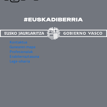
Kontaktua
Gunearen mapa
Profesionalak
Erabilerraztasuna
Lege-oharra