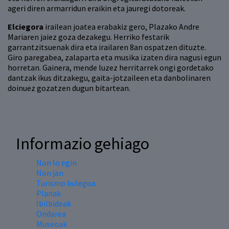
ageri diren armarridun eraikin eta jauregi dotoreak.
Elciegora
irailean joatea erabakiz gero, Plazako Andre
Mariaren jaiez goza dezakegu. Herriko festarik
garrantzitsuenak dira eta irailaren 8an ospatzen dituzte.
Giro paregabea, zalaparta eta musika izaten dira nagusi egun
horretan. Gainera, mende luzez herritarrek ongi gordetako
dantzak ikus ditzakegu, gaita-jotzaileen eta danbolinaren
doinuez gozatzen dugun bitartean.
Informazio gehiago
Non lo egin
Non jan
Turismo bulegoa
Planak
Ibilbideak
Ondarea
Museoak