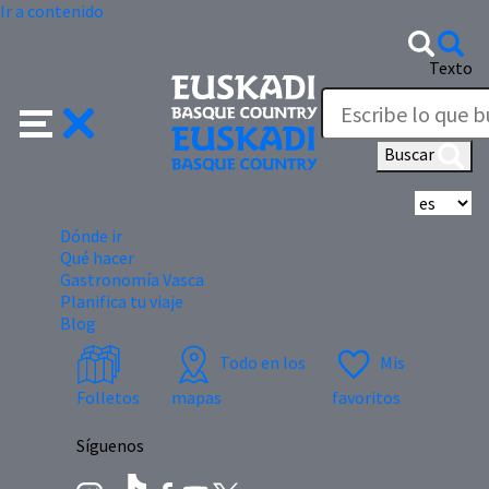
Ir a contenido
Texto
Buscar
Se
Dónde ir
Qué hacer
Gastronomía Vasca
Planifica tu viaje
Blog
Todo en los
Mis
Folletos
mapas
favoritos
Síguenos