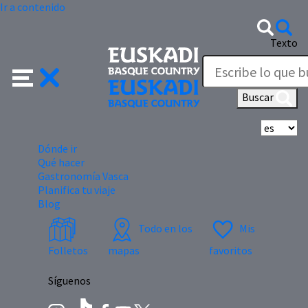
Ir a contenido
Texto
Buscar
Se
Dónde ir
Qué hacer
Gastronomía Vasca
Planifica tu viaje
Blog
Todo en los
Mis
Folletos
mapas
favoritos
Síguenos