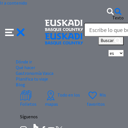
Ir a contenido
Texto
Buscar
Se
Dónde ir
Qué hacer
Gastronomía Vasca
Planifica tu viaje
Blog
Todo en los
Mis
Folletos
mapas
favoritos
Síguenos