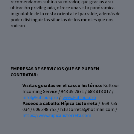
recomendamos subir a su mirador, que gracias a su
ubicación privilegiada, ofrece una vista panóramica
inigualable de la costa oriental e Iparralde, además de
poder distinguir las siluetas de los montes que nos
rodean.
EMPRESAS DE SERVICIOS QUE SE PUEDEN
CONTRATAR:
Visitas guiadas en el casco histórico:
Kultour
Incoming Service
/
943 39 2871 / 688 818 017 /
info@kultour.pro
/
www.kultour.pro
Paseos a caballo
:
Hípica Listorreta
/ 669 755
034 / 606 348 752 / h.listorreta@hotmail.com /
https://www.hipicalistorreta.com