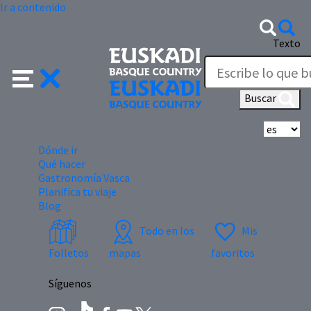
Ir a contenido
Texto
Buscar
Se
Dónde ir
Qué hacer
Gastronomía Vasca
Planifica tu viaje
Blog
Todo en los
Mis
Folletos
mapas
favoritos
Síguenos