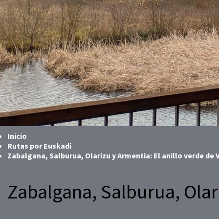
Inicio
Rutas por Euskadi
Zabalgana, Salburua, Olarizu y Armentia: El anillo verde de 
Zabalgana, Salburua, Olari