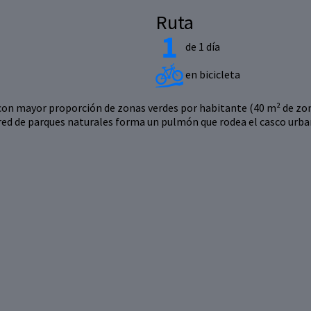
Ruta
de 1 día
en bicicleta
s con mayor proporción de zonas verdes por habitante (40 m² de zona
red de parques naturales forma un pulmón que rodea el casco urbano