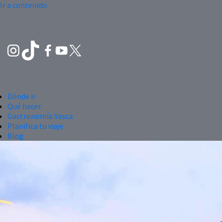
Ir a contenido
Dónde ir
Qué hacer
Gastronomía Vasca
Planifica tu viaje
Blog