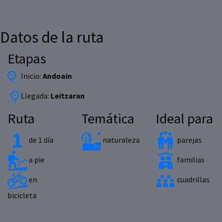
Datos de la ruta
Etapas
Inicio:
Andoain
Llegada:
Leitzaran
Ruta
Temática
Ideal para
de 1 día
naturaleza
parejas
a pie
familias
en
cuadrillas
bicicleta