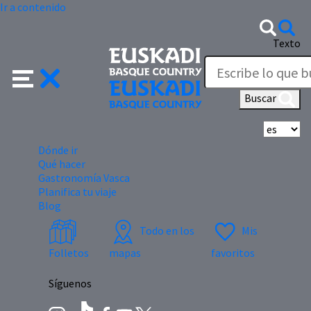
Ir a contenido
Texto
Buscar
Se
Dónde ir
Qué hacer
Gastronomía Vasca
Planifica tu viaje
Blog
Todo en los
Mis
Folletos
mapas
favoritos
Síguenos