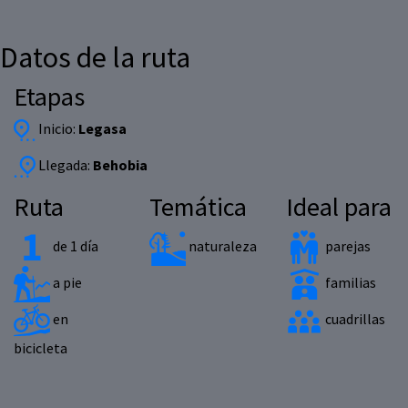
Datos de la ruta
Etapas
Inicio:
Legasa
Llegada:
Behobia
Ruta
Temática
Ideal para
de 1 día
naturaleza
parejas
a pie
familias
en
cuadrillas
bicicleta