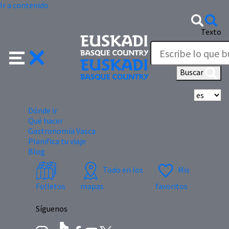
Ir a contenido
Texto
Buscar
Se
Dónde ir
Qué hacer
Gastronomía Vasca
Planifica tu viaje
Blog
Todo en los
Mis
Folletos
mapas
favoritos
Síguenos