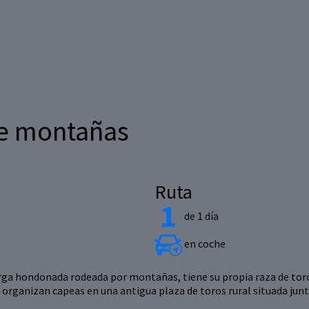
tre montañas
Ruta
de 1 día
en coche
 larga hondonada rodeada por montañas, tiene su propia raza de tor
organizan capeas en una antigua plaza de toros rural situada junto 