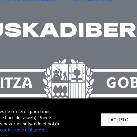
es de terceros para fines
ue hace de la web). Puede
ACEPTO
echazarlas pulsando el botón
cookies que utilizamos.