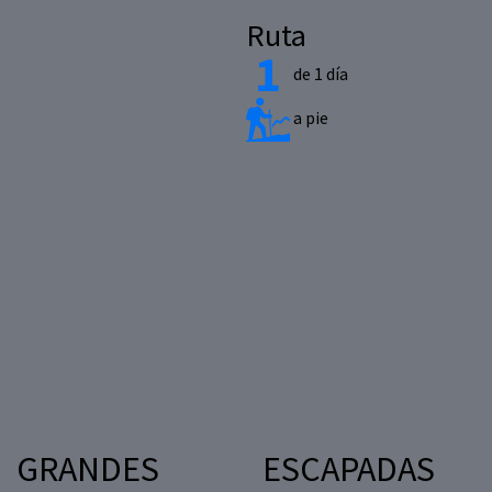
Ruta
de 1 día
a pie
GRANDES
ESCAPADAS