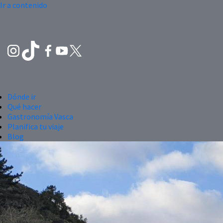
Ir a contenido
Dónde ir
Qué hacer
Gastronomía Vasca
Planifica tu viaje
Blog