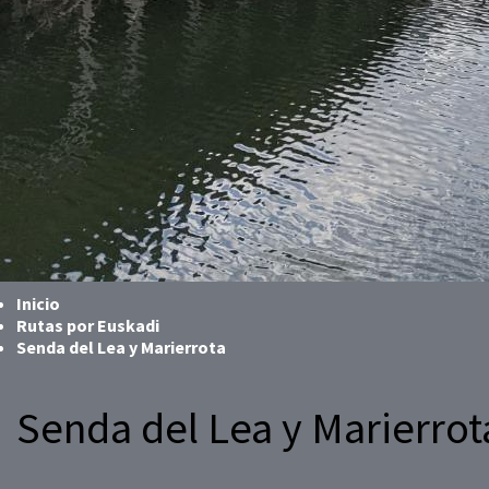
Inicio
Rutas por Euskadi
Senda del Lea y Marierrota
Senda del Lea y Marierrot