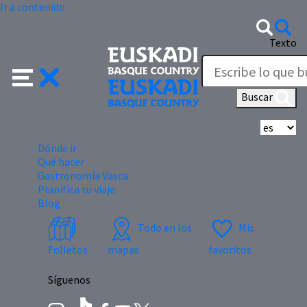
Ir a contenido
Texto
Buscar
Se
Dónde ir
Qué hacer
Gastronomía Vasca
Planifica tu viaje
Blog
Todo en los
Mis
Folletos
mapas
favoritos
Síguenos