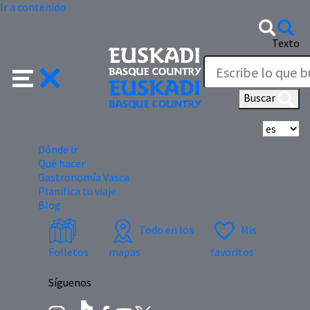
Ir a contenido
Texto
Buscar
Se
Dónde ir
Qué hacer
Gastronomía Vasca
Planifica tu viaje
Blog
Todo en los
Mis
Folletos
mapas
favoritos
Síguenos