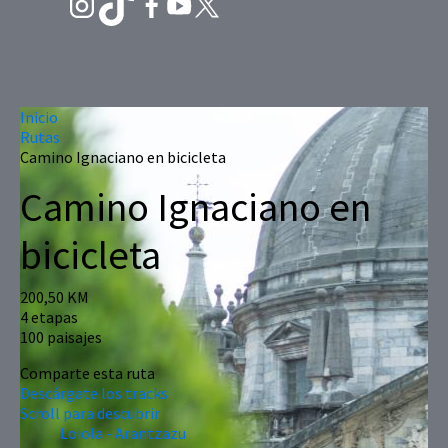
Inicio
Rutas
Camino Ignaciano en bicicleta
Camino Ignaciano en
bicicleta
200,50 KM
4 etapas
100 paisajes
Comparte esta ruta
Descárgate los tracks
Scroll para descubrir
Loiola - Arantzazu