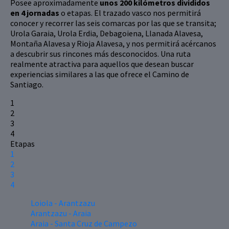
Posee aproximadamente
unos 200 kilómetros divididos
en 4 jornadas
o etapas. El trazado vasco nos permitirá
conocer y recorrer las seis comarcas por las que se transita;
Urola Garaia, Urola Erdia, Debagoiena, Llanada Alavesa,
Montaña Alavesa y Rioja Alavesa, y nos permitirá acércanos
a descubrir sus rincones más desconocidos. Una ruta
realmente atractiva para aquellos que desean buscar
experiencias similares a las que ofrece el Camino de
Santiago.
1
2
3
4
Etapas
1
2
3
4
Loiola - Arantzazu
Arantzazu - Araia
Araia - Santa Cruz de Campezo