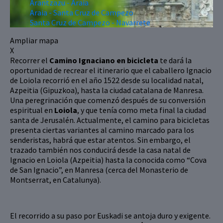
Arantzazu - Araia
Araia - Santa Cruz de Campezo
Santa Cruz de Campezo - Navarrete
Ampliar mapa
X
Recorrer el
Camino Ignaciano en bicicleta
te dará la
oportunidad de recrear el itinerario que el caballero Ignacio
de Loiola recorrió en el año 1522 desde su localidad natal,
Azpeitia (Gipuzkoa), hasta la ciudad catalana de Manresa.
Una peregrinación que comenzó después de su conversión
espiritual en
Loiola
, y que tenía como meta final la ciudad
santa de Jerusalén. Actualmente, el camino para bicicletas
presenta ciertas variantes al camino marcado para los
senderistas, habrá que estar atentos. Sin embargo, el
trazado también nos conducirá desde la casa natal de
Ignacio en Loiola (Azpeitia) hasta la conocida como “Cova
de San Ignacio”, en Manresa (cerca del Monasterio de
Montserrat, en Catalunya).
El recorrido a su paso por Euskadi se antoja duro y exigente.