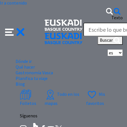
Ir a contenido
Texto
Buscar
Se
Dónde ir
Qué hacer
Gastronomía Vasca
Planifica tu viaje
Blog
Todo en los
Mis
Folletos
mapas
favoritos
Síguenos