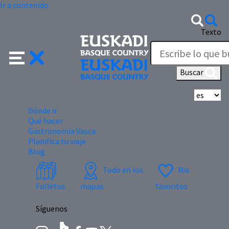
Ir a contenido
Texto
Buscar
Se
Dónde ir
Qué hacer
Gastronomía Vasca
Planifica tu viaje
Blog
Todo en los
Mis
Folletos
mapas
favoritos
Síguenos