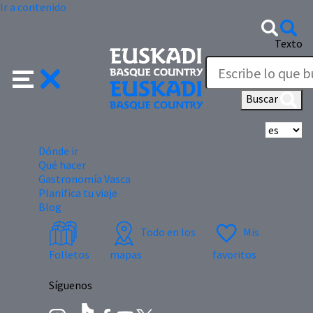
Ir a contenido
Texto
Buscar
Se
Dónde ir
Qué hacer
Gastronomía Vasca
Planifica tu viaje
Blog
Todo en los
Mis
Folletos
mapas
favoritos
Síguenos