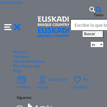
Ir a contenido
Texto
Buscar
Se
Dónde ir
Qué hacer
Gastronomía Vasca
Planifica tu viaje
Blog
Todo en los
Mis
Folletos
mapas
favoritos
Síguenos