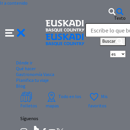
Ir a contenido
Texto
Buscar
Se
Dónde ir
Qué hacer
Gastronomía Vasca
Planifica tu viaje
Blog
Todo en los
Mis
Folletos
mapas
favoritos
Síguenos