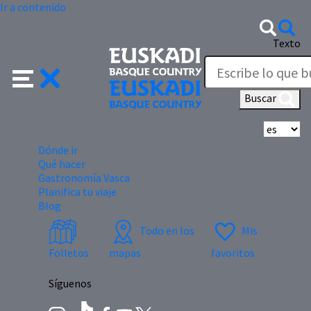
Ir a contenido
Texto
Buscar
Se
Dónde ir
Qué hacer
Gastronomía Vasca
Planifica tu viaje
Blog
Todo en los
Mis
Folletos
mapas
favoritos
Síguenos