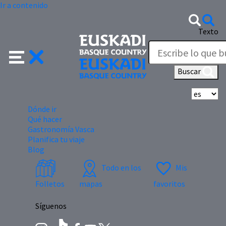
Ir a contenido
Texto
Buscar
Se
Dónde ir
Qué hacer
Gastronomía Vasca
Planifica tu viaje
Blog
Todo en los
Mis
Folletos
mapas
favoritos
Síguenos