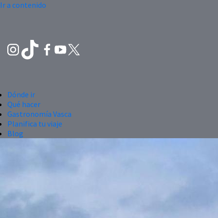
Ir a contenido
Dónde ir
Qué hacer
Gastronomía Vasca
Planifica tu viaje
Blog