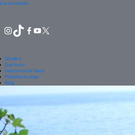
Ir a contenido
Dónde ir
Qué hacer
Gastronomía Vasca
Planifica tu viaje
Blog