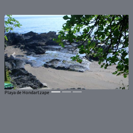
Previous
Next
Playa de Hondartzape