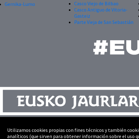
Casco Viejo de Bilbao
Gernika-Lumo
Casco Antiguo de Vitoria-
Gasteiz
Parte Vieja de San Sebastián
Contacto
Utilizamos cookies propias con fines técnicos y también cooki
Mapa del sitio
analíticos (que sirven para obtener información sobre el uso q