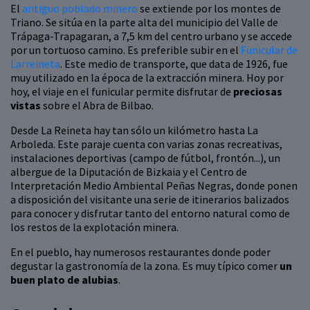
El
antiguo poblado minero
se extiende por los montes de
Triano. Se sitúa en la parte alta del municipio del Valle de
Trápaga-Trapagaran, a 7,5 km del centro urbano y se accede
por un tortuoso camino. Es preferible subir en el
Funicular de
Larreineta
. Este medio de transporte, que data de 1926, fue
muy utilizado en la época de la extracción minera. Hoy por
hoy, el viaje en el funicular permite disfrutar de
preciosas
vistas
sobre el Abra de Bilbao.
Desde La Reineta hay tan sólo un kilómetro hasta La
Arboleda. Este paraje cuenta con varias zonas recreativas,
instalaciones deportivas (campo de fútbol, frontón...), un
albergue de la Diputación de Bizkaia y el Centro de
Interpretación Medio Ambiental Peñas Negras, donde ponen
a disposición del visitante una serie de itinerarios balizados
para conocer y disfrutar tanto del entorno natural como de
los restos de la explotación minera.
En el pueblo, hay numerosos restaurantes donde poder
degustar la gastronomía de la zona. Es muy típico comer
un
buen plato de alubias
.