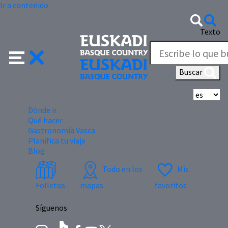
Ir a contenido
Texto
Buscar
Se
Dónde ir
Qué hacer
Gastronomía Vasca
Planifica tu viaje
Blog
Todo en los
Mis
Folletos
mapas
favoritos
Síguenos