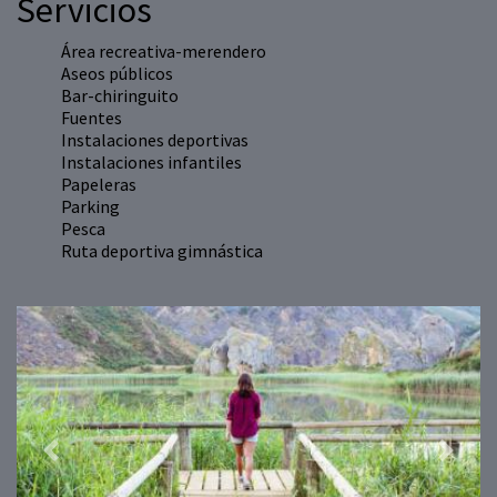
Servicios
Área recreativa-merendero
Aseos públicos
Bar-chiringuito
Fuentes
Instalaciones deportivas
Instalaciones infantiles
Papeleras
Parking
Pesca
Ruta deportiva gimnástica
Previous
Next