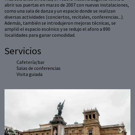
abrir sus puertas en marzo de 2007 con nuevas instalaciones,
como una sala de danza y un espacio donde se realizan
diversas actividades (conciertos, recitales, conferencias...).
Además, también se introdujeron mejoras técnicas, se
amplió el espacio escénico y se redujo el aforo a 890
localidades para ganar comodidad.
Servicios
Cafetería/bar
Salas de conferencias
Visita guiada
Previous
Next