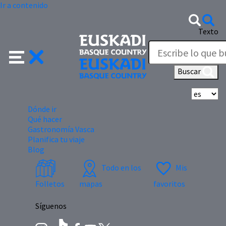
Ir a contenido
Texto
Buscar
Se
Dónde ir
Qué hacer
Gastronomía Vasca
Planifica tu viaje
Blog
Todo en los
Mis
Folletos
mapas
favoritos
Síguenos