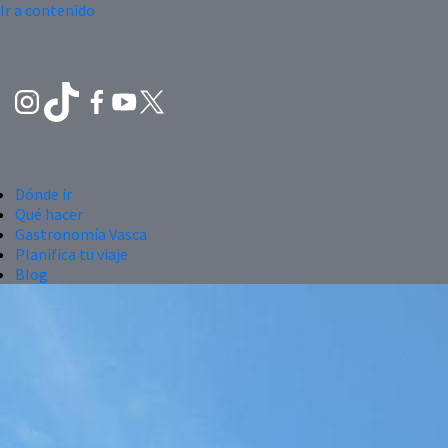
Ir a contenido
Dónde ir
Qué hacer
Gastronomía Vasca
Planifica tu viaje
Blog