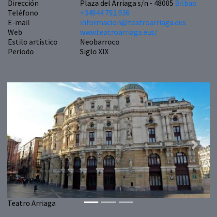
Dirección
Plaza del Arriaga s/n - 48005
Bilbao
Teléfono
+34944 792 036
E-mail
informacion@teatroarriaga.eus
Web
www.teatroarriaga.eus/
Estilo artístico
Neobarroco
Periodo
Siglo XIX
Previous
Next
Teatro Arriaga