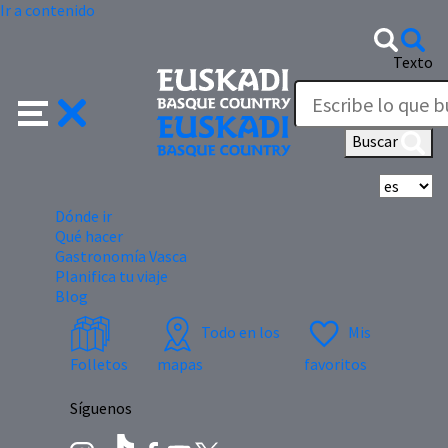
Ir a contenido
Texto
Buscar
Se
Dónde ir
Qué hacer
Gastronomía Vasca
Planifica tu viaje
Blog
Todo en los
Mis
Folletos
mapas
favoritos
Síguenos