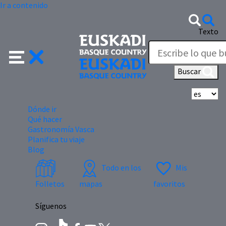
Ir a contenido
Texto
Buscar
Se
Dónde ir
Qué hacer
Gastronomía Vasca
Planifica tu viaje
Blog
Todo en los
Mis
Folletos
mapas
favoritos
Síguenos