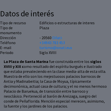
Datos de interés
Tipo de recurso
Edificios o estructuras de interes
Tipo de
Plaza
monumento
Dirección
- 20560
Oñati
Teléfono
+34943 783 453
E-mail
turismo@onati.eus
Periodo
Siglo XVIII
La Plaza de Santa Marina
fue construida entre los
siglos
XVIII y XIX c
omo resultado del espíritu burgués e ilustrado
que estaba prevaleciendo en la clase media-alta de esta villa.
Muestra de ello son los mejestuosos palacios barrocos de
Antia y Madinabeitia; la Casa de Moyua, típicamente
decimonónica, actual casa de cultura; y el no menos hermoso
Palacio de Baruekua, de transición entre barroco y
neoclásico. Perteneció al barón de Areizaga, suegro del
conde de Peñaflorida. Mención especial merecen, asimismo,
la fuente y los jardines de los palacios.