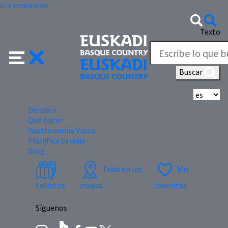
Ir a contenido
Texto
Buscar
Se
Dónde ir
Qué hacer
Gastronomía Vasca
Planifica tu viaje
Blog
Todo en los
Mis
Folletos
mapas
favoritos
Síguenos