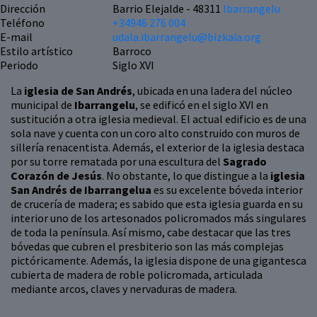
Dirección
Barrio Elejalde - 48311
Ibarrangelu
Teléfono
+34946 276 004
E-mail
udala.ibarrangelu@bizkaia.org
Estilo artístico
Barroco
Periodo
Siglo XVI
La
iglesia de San Andrés
, ubicada en una ladera del núcleo
municipal de
Ibarrangelu
, se edificó en el siglo XVI en
sustitución a otra iglesia medieval. El actual edificio es de una
sola nave y cuenta con un coro alto construido con muros de
sillería renacentista. Además, el exterior de la iglesia destaca
por su torre rematada por una escultura del
Sagrado
Corazón de Jesús
. No obstante, lo que distingue a la
iglesia
San Andrés de Ibarrangelua
es su excelente bóveda interior
de crucería de madera; es sabido que esta iglesia guarda en su
interior uno de los artesonados policromados más singulares
de toda la península. Así mismo, cabe destacar que las tres
bóvedas que cubren el presbiterio son las más complejas
pictóricamente. Además, la iglesia dispone de una gigantesca
cubierta de madera de roble policromada, articulada
mediante arcos, claves y nervaduras de madera.