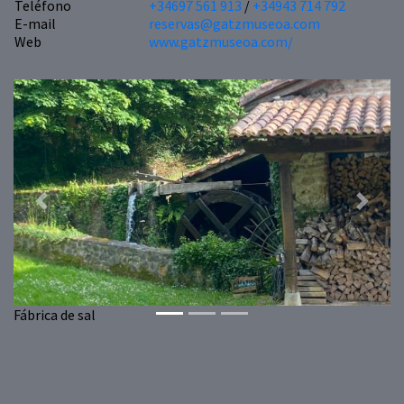
Teléfono
+34697 561 913
/
+34943 714 792
E-mail
reservas@gatzmuseoa.com
Web
www.gatzmuseoa.com/
Previous
Next
Fábrica de sal