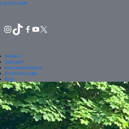
Ir a contenido
Dónde ir
Qué hacer
Gastronomía Vasca
Planifica tu viaje
Blog