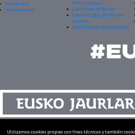
Vitoria-Gasteiz
Hondarribia
Casco Viejo de Bilbao
Gernika-Lumo
Casco Antiguo de Vitoria-
Gasteiz
Parte Vieja de San Sebastián
Contacto
Utilizamos cookies propias con fines técnicos y también cooki