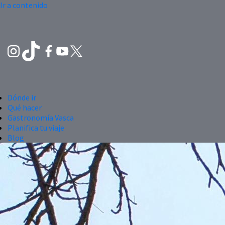
Ir a contenido
Dónde ir
Qué hacer
Gastronomía Vasca
Planifica tu viaje
Blog