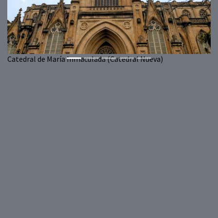
Previous
Next
Catedral de María Inmaculada (Catedral Nueva)