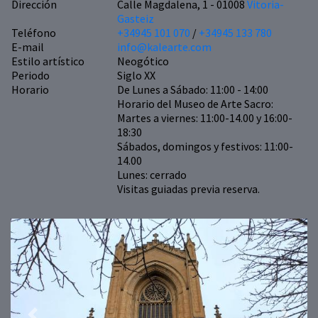
Dirección
Calle Magdalena, 1 - 01008
Vitoria-
Gasteiz
Teléfono
+34945 101 070
/
+34945 133 780
E-mail
info@kalearte.com
Estilo artístico
Neogótico
Periodo
Siglo XX
Horario
De Lunes a Sábado: 11:00 - 14:00
Horario del Museo de Arte Sacro:
Martes a viernes: 11:00-14.00 y 16:00-
18:30
Sábados, domingos y festivos: 11:00-
14.00
Lunes: cerrado
Visitas guiadas previa reserva.