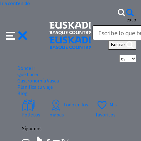
Ir a contenido
Texto
Buscar
Se
Dónde ir
Qué hacer
Gastronomía Vasca
Planifica tu viaje
Blog
Todo en los
Mis
Folletos
mapas
favoritos
Síguenos