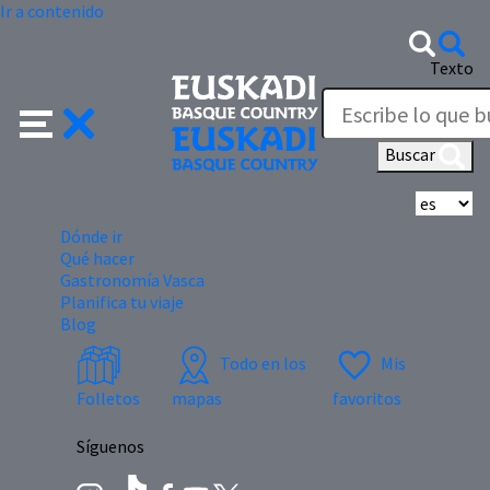
Ir a contenido
Texto
Buscar
Se
Dónde ir
Qué hacer
Gastronomía Vasca
Planifica tu viaje
Blog
Todo en los
Mis
Folletos
mapas
favoritos
Síguenos