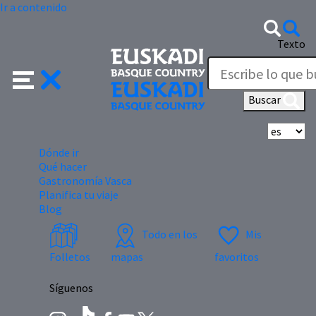
Ir a contenido
Texto
Buscar
Se
Dónde ir
Qué hacer
Gastronomía Vasca
Planifica tu viaje
Blog
Todo en los
Mis
Folletos
mapas
favoritos
Síguenos