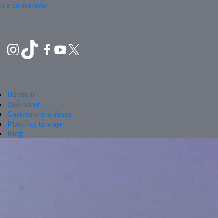
Ir a contenido
Dónde ir
Qué hacer
Gastronomía Vasca
Planifica tu viaje
Blog