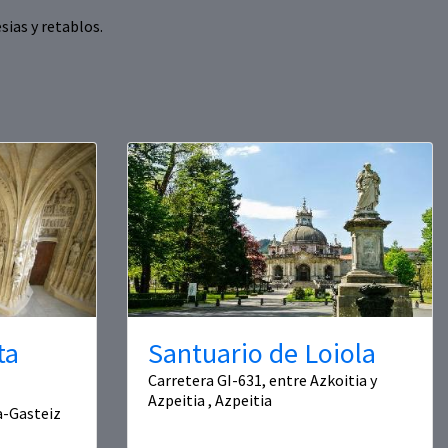
sias y retablos.
ta
Santuario de Loiola
Carretera GI-631, entre Azkoitia y
Azpeitia , Azpeitia
ia-Gasteiz