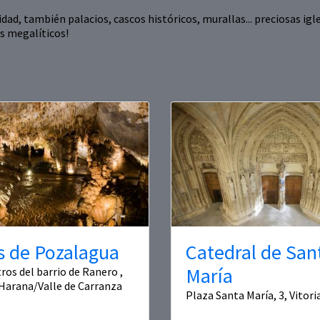
d, también palacios, cascos históricos, murallas... preciosas igle
s megalíticos!
s de Pozalagua
Catedral de San
María
ros del barrio de Ranero ,
Harana/Valle de Carranza
Plaza Santa María, 3, Vitor