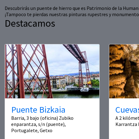
Descubrirás un puente de hierro que es Patrimonio de la Humanida
¡Tampoco te pierdas nuestras pinturas rupestres y monumento
Destacamos
Puente Bizkaia
Cueva
Barria, 3 bajo (oficina) Zubiko
A 2 kilómet
enparantza, s/n (puente),
Karrantza 
Portugalete, Getxo