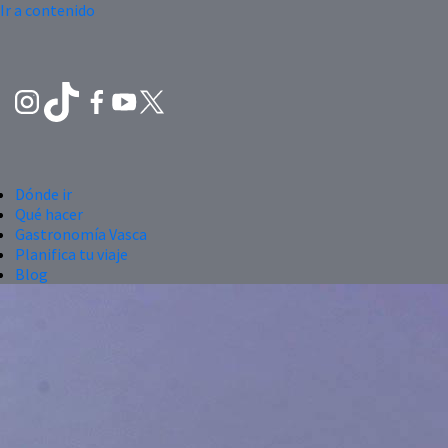
Ir a contenido
Dónde ir
Qué hacer
Gastronomía Vasca
Planifica tu viaje
Blog