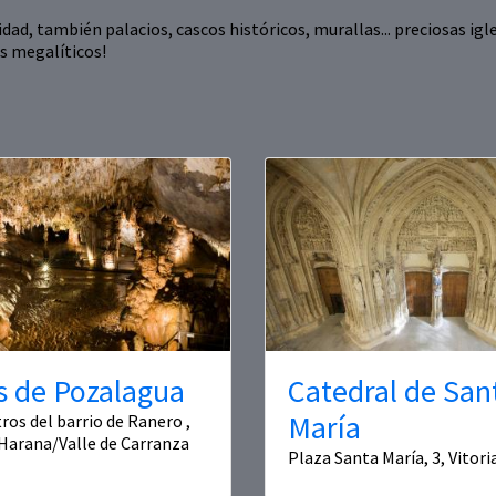
d, también palacios, cascos históricos, murallas... preciosas igle
s megalíticos!
s de Pozalagua
Catedral de San
María
ros del barrio de Ranero ,
Harana/Valle de Carranza
Plaza Santa María, 3, Vitor