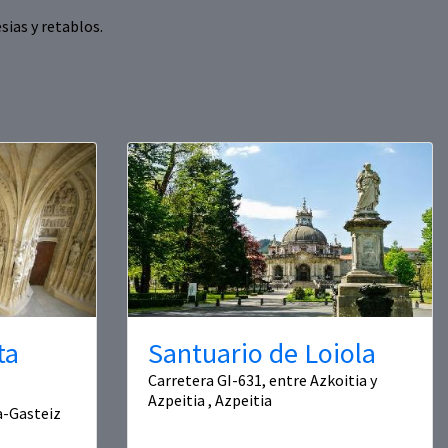
sias y retablos.
ta
Santuario de Loiola
Carretera GI-631, entre Azkoitia y
Azpeitia , Azpeitia
ia-Gasteiz