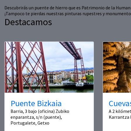
Descubrirás un puente de hierro que es Patrimonio de la Humanida
¡Tampoco te pierdas nuestras pinturas rupestres y monumento
Destacamos
Puente Bizkaia
Cueva
Barria, 3 bajo (oficina) Zubiko
A 2 kilómet
enparantza, s/n (puente),
Karrantza 
Portugalete, Getxo