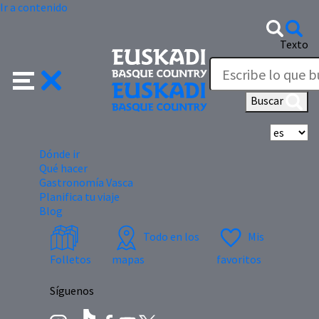
Ir a contenido
Texto
Buscar
Se
Dónde ir
Qué hacer
Gastronomía Vasca
Planifica tu viaje
Blog
Todo en los
Mis
Folletos
mapas
favoritos
Síguenos