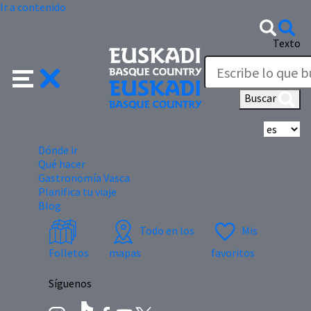
Ir a contenido
Texto
Buscar
Se
Dónde ir
Qué hacer
Gastronomía Vasca
Planifica tu viaje
Blog
Todo en los
Mis
Folletos
mapas
favoritos
Síguenos