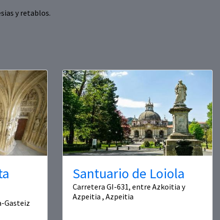
sias y retablos.
ta
Santuario de Loiola
Carretera GI-631, entre Azkoitia y
Azpeitia , Azpeitia
ia-Gasteiz