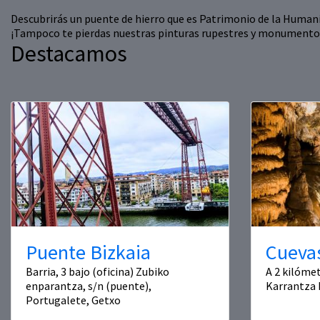
Descubrirás un puente de hierro que es Patrimonio de la Humanida
¡Tampoco te pierdas nuestras pinturas rupestres y monumento
Destacamos
Puente Bizkaia
Cueva
Barria, 3 bajo (oficina) Zubiko
A 2 kilómet
enparantza, s/n (puente),
Karrantza 
Portugalete, Getxo