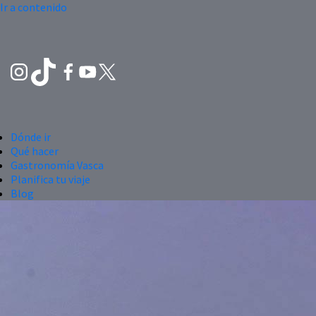
Ir a contenido
Dónde ir
Qué hacer
Gastronomía Vasca
Planifica tu viaje
Blog