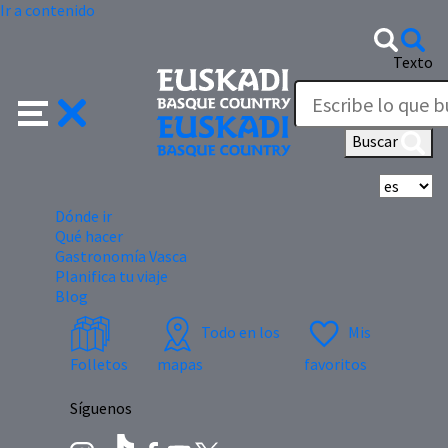
Ir a contenido
Texto
Buscar
Se
Dónde ir
Qué hacer
Gastronomía Vasca
Planifica tu viaje
Blog
Todo en los
Mis
Folletos
mapas
favoritos
Síguenos