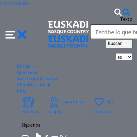
Ir a contenido
Texto
Buscar
Se
Dónde ir
Qué hacer
Gastronomía Vasca
Planifica tu viaje
Blog
Todo en los
Mis
Folletos
mapas
favoritos
Síguenos